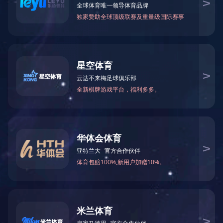
乐鱼官方网页版-乐鱼(中国)参加2017第二十二届中国（青岛）国际渔业博览会
20.10.2016
中国国际渔业博览会和中国国际水产养殖展览会，是亚洲规模最大和最具影响
力的水产专业展览会。作为亚洲规模最大的渔业专业展和全球渔业界最为重要
的贸易活动之一，它同样得到来自全球各国的关注和积极的参与，该展会对促
进全球的渔业贸起着重要的推动作用。...[详实]