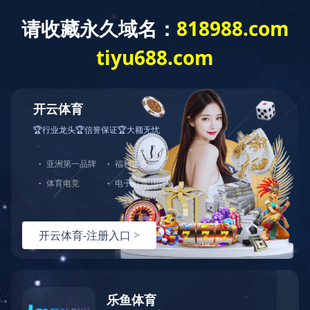
乐鱼官方网页版
乐鱼官方网页版-乐鱼(中国)
关于我们
产品展示
新闻资讯
联系我们
乐鱼官方网页版-乐鱼(中国)
> 产品展示